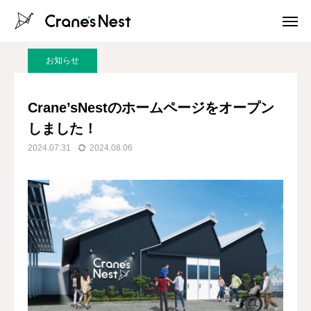
お知らせ・最新情報
お知らせ
Crane’sNestのホームページをオープンしました！
お知らせ
会場申込
アクセス
Crane’sNestのホームページをオープン
しました！
お問い合わせ
Instagram
2024.07.31
2024.08.06
LINE
Crane’s Nest とは？
施設紹介
サービス紹介
ルーム予約